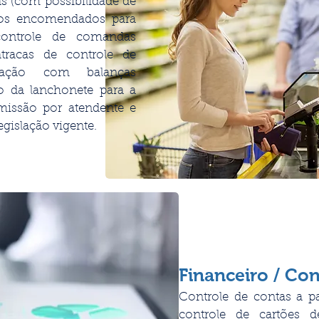
s (com possibilidade de
tos encomendados para
controle de comandas
atracas de controle de
gração com balanças
do da lanchonete para a
missão por atendente e
gislação vigente.
Financeiro / Co
Controle de contas a pa
controle de cartões d