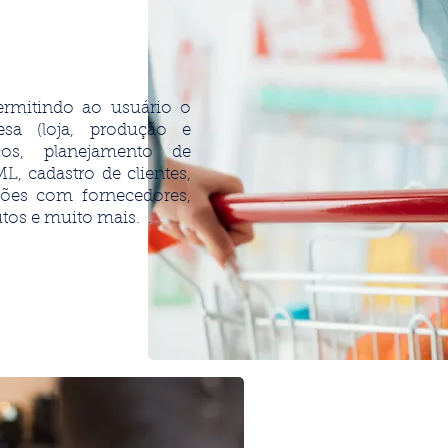
ermitindo ao usuário o
esa (loja, produção e
ços, planejamento de
, cadastro de clientes,
ções com fornecedores,
utos e muito mais.
.