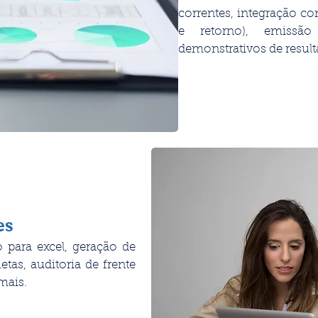
correntes, integração c
e retorno), emissã
demonstrativos de result
es
o para excel, geração de
etas, auditoria de frente
 mais.