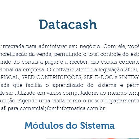
SOFTWARES
Datacash
EQUIPAMENTOS
SERVIÇOS
EMPRES
tegrada para administrar seu negócio. Com ele, você
retização da venda, permitindo o total controle do es
ndo do contas a pagar e a receber, das contas corr
cional da empresa.
O software atende a legislação atua
PED FISCAL, SPED CONTRIBUIÇÕES, SEF ,E-DOC e SINTEG
nizada que facilita o aprendizado do sistema e pe
de ser utilizado em vários computadores ao mesmo temp
função.
Agende uma visita como o nosso departamento c
ail para
comercial@bminformatica.com.br
.
Módulos do Sistema