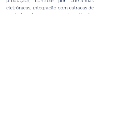
produção), controle por comandas
eletrônicas, integração com catracas de
controle de acesso automatizado,
integração com balanças eletrônicas,
impressão de pedido do restaurante
para a cozinha separado por setor,
comissão por atendente e homologado
para TEF. Atende a legislação vigente.
Outras Funcionalidades
Gerador de relatórios, exportação para
excel, geração de arquivos fiscais,
gerador de etiquetas, auditoria de