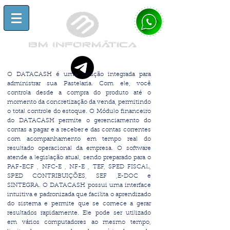
O DATACASH é uma solução integrada para
administrar sua Pastelaria. Com ele, você
controla desde a compra do produto até o
momento da concretização da venda, permitindo
o total controle do estoque. O Módulo financeiro
do DATACASH permite o gerenciamento do
contas a pagar e a receber e das contas correntes
com acompanhamento em tempo real do
resultado operacional da empresa.
O software
atende a legislação atual, sendo preparado para o
PAF-ECF , NFC-E , NF-E , TEF, SPED FISCAL,
SPED CONTRIBUIÇÕES, SEF ,E-DOC e
SINTEGRA.
O DATACASH possui uma interface
intuitiva e padronizada que facilita o aprendizado
do sistema e permite que se comece a gerar
resultados rapidamente. Ele
pode ser utilizado
em vários computadores ao mesmo tempo,