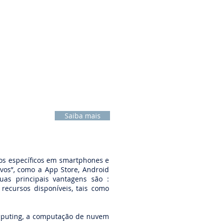
 possui profissionais especializados
ersas áreas para desenvolvermos
usquem facilitar o dia-a-dia do nosso
Saiba mais
s específicos em smartphones e
tivos”, como a App Store, Android
uas principais vantagens são :
recursos disponíveis, tais como
puting, a computação de nuvem