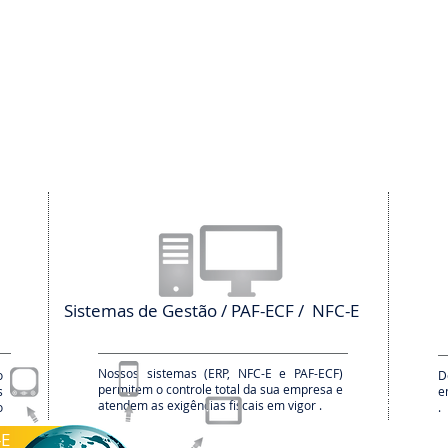
Sistemas de Gestão / PAF-ECF / NFC-E
Nossos sistemas (ERP, NFC-E e PAF-ECF)
o
D
permitem o controle total da sua empresa e
s
e
Encontre a
atendem as exigências fiscais em vigor .
o
.
negócio.
-E