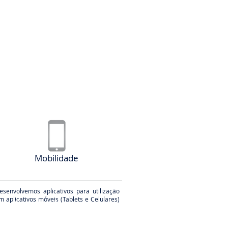
Mobilidade
esenvolvemos aplicativos para utilização
m aplicativos móveis (Tablets e Celulares)
 melhor solução para o seu